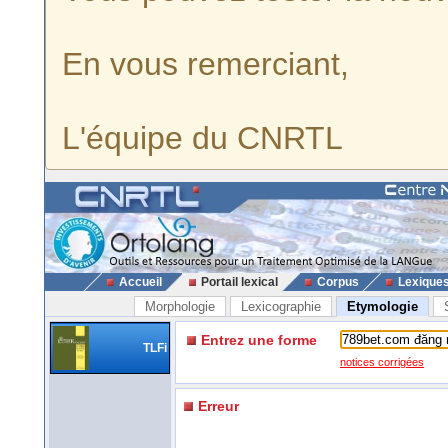
En vous remerciant,
L'équipe du CNRTL
Accueil
Portail lexical
Corpus
Lexique
Morphologie
Lexicographie
Etymologie
Entrez une forme
TLFi
notices corrigées
Erreur