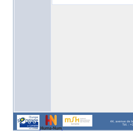
44, avenue de l
Tél. : 