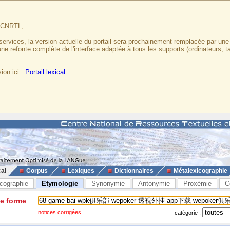
u CNRTL,
services, la version actuelle du portail sera prochainement remplacée par un
 une refonte complète de l'interface adaptée à tous les supports (ordinateurs, t
.
ion ici :
Portail lexical
cal
Corpus
Lexiques
Dictionnaires
Métalexicographie
cographie
Etymologie
Synonymie
Antonymie
Proxémie
C
ne forme
notices corrigées
catégorie :