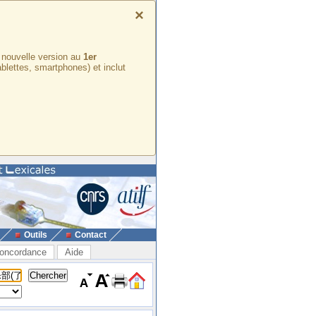
×
e nouvelle version au
1er
ablettes, smartphones) et inclut
Outils
Contact
oncordance
Aide