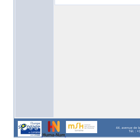
44, avenue de l
Tél. : 