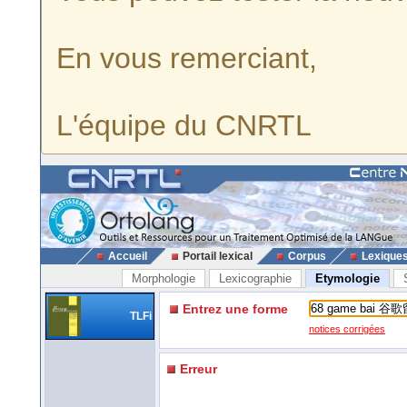
En vous remerciant,
L'équipe du CNRTL
Accueil
Portail lexical
Corpus
Lexique
Morphologie
Lexicographie
Etymologie
Entrez une forme
TLFi
notices corrigées
Erreur