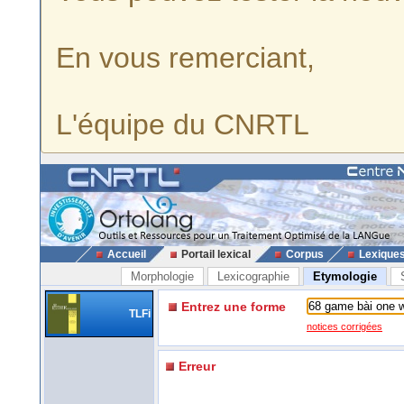
En vous remerciant,
L'équipe du CNRTL
Accueil
Portail lexical
Corpus
Lexique
Morphologie
Lexicographie
Etymologie
Entrez une forme
TLFi
notices corrigées
Erreur