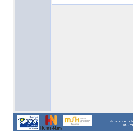
44, avenue de l
Tél. : 