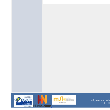
44, avenue de l
Tél. : 