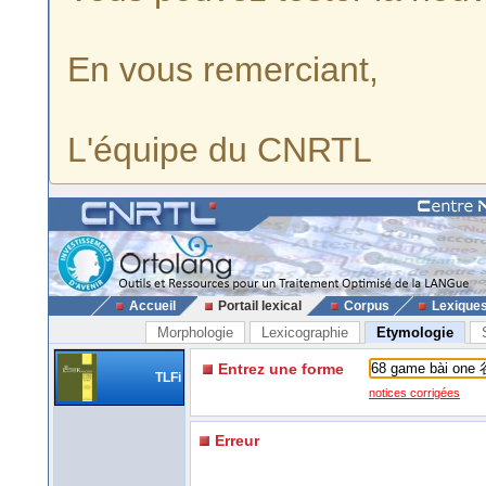
En vous remerciant,
L'équipe du CNRTL
Accueil
Portail lexical
Corpus
Lexique
Morphologie
Lexicographie
Etymologie
Entrez une forme
TLFi
notices corrigées
Erreur