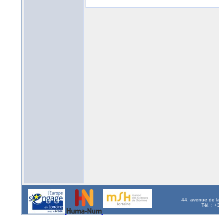
44, avenue de l
Tél. : 