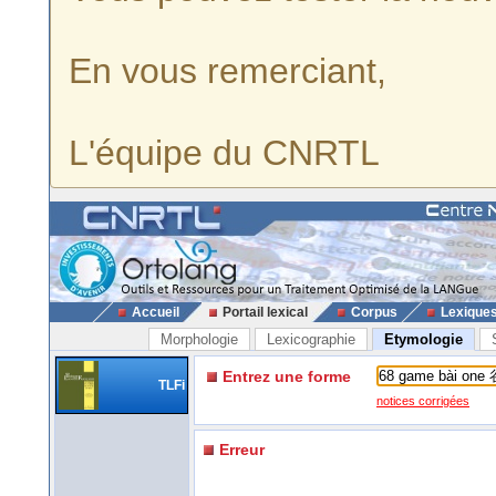
En vous remerciant,
L'équipe du CNRTL
Accueil
Portail lexical
Corpus
Lexique
Morphologie
Lexicographie
Etymologie
Entrez une forme
TLFi
notices corrigées
Erreur