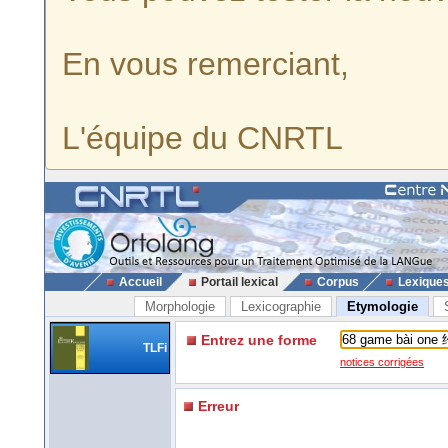
En vous remerciant,
L'équipe du CNRTL
Accueil
Portail lexical
Corpus
Lexique
Morphologie
Lexicographie
Etymologie
Entrez une forme
TLFi
notices corrigées
Erreur