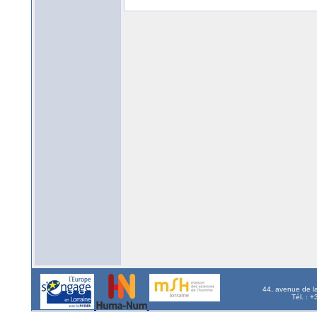
44, avenue de l
Tél. : 