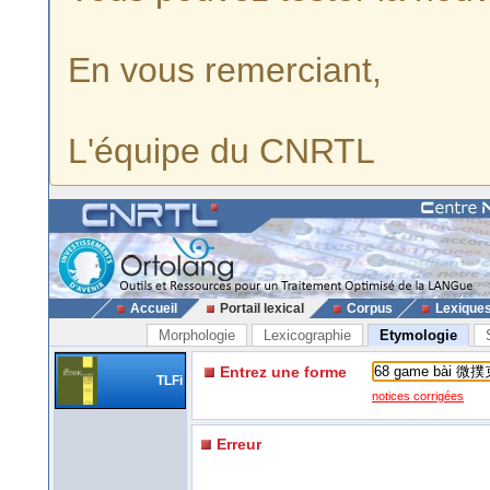
En vous remerciant,
L'équipe du CNRTL
Accueil
Portail lexical
Corpus
Lexique
Morphologie
Lexicographie
Etymologie
Entrez une forme
TLFi
notices corrigées
Erreur