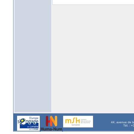
44, avenue de l
Tél. : 