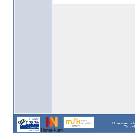
44, avenue de l
Tél. : 