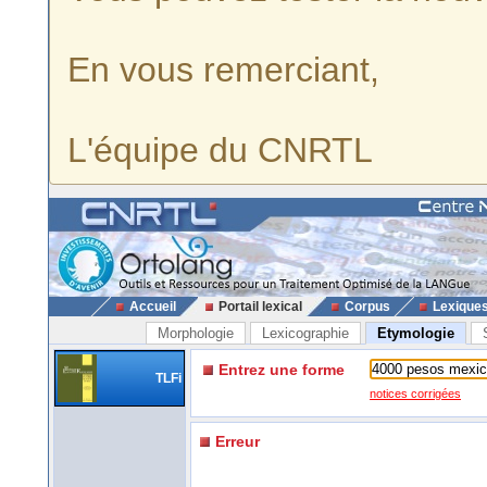
En vous remerciant,
L'équipe du CNRTL
Accueil
Portail lexical
Corpus
Lexique
Morphologie
Lexicographie
Etymologie
Entrez une forme
TLFi
notices corrigées
Erreur