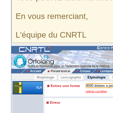
En vous remerciant,
L'équipe du CNRTL
Accueil
Portail lexical
Corpus
Lexique
Morphologie
Lexicographie
Etymologie
Entrez une forme
TLFi
notices corrigées
Erreur