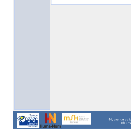
44, avenue de l
Tél. : 