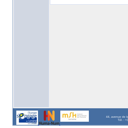
44, avenue de l
Tél. : 