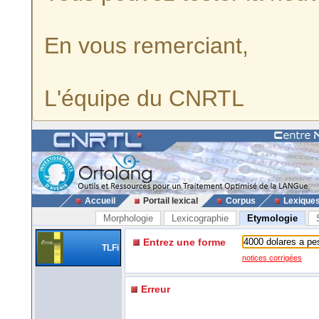
En vous remerciant,
L'équipe du CNRTL
Accueil
Portail lexical
Corpus
Lexique
Morphologie
Lexicographie
Etymologie
Entrez une forme
TLFi
notices corrigées
Erreur