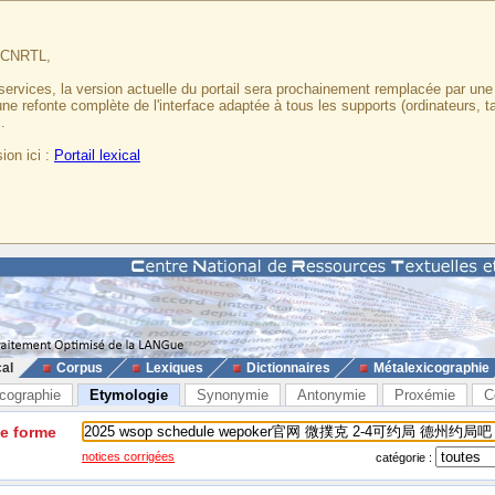
u CNRTL,
services, la version actuelle du portail sera prochainement remplacée par un
 une refonte complète de l'interface adaptée à tous les supports (ordinateurs, t
.
ion ici :
Portail lexical
cal
Corpus
Lexiques
Dictionnaires
Métalexicographie
cographie
Etymologie
Synonymie
Antonymie
Proxémie
C
ne forme
notices corrigées
catégorie :