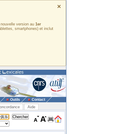
×
e nouvelle version au
1er
ablettes, smartphones) et inclut
Outils
Contact
oncordance
Aide