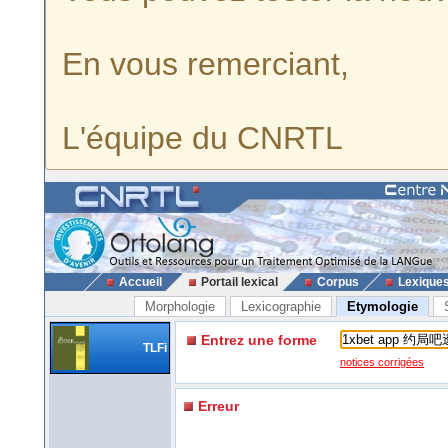
En vous remerciant,
L'équipe du CNRTL
Accueil
Portail lexical
Corpus
Lexique
Morphologie
Lexicographie
Etymologie
Entrez une forme
TLFi
notices corrigées
Erreur