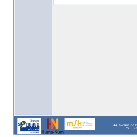
44, avenue de l
Tél. : 