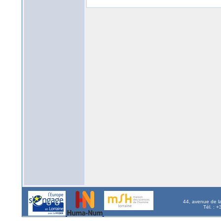
44, avenue de l
Tél. : 