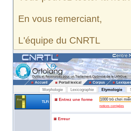
En vous remerciant,
L'équipe du CNRTL
Accueil
Portail lexical
Corpus
Lexique
Morphologie
Lexicographie
Etymologie
Entrez une forme
TLFi
notices corrigées
Erreur