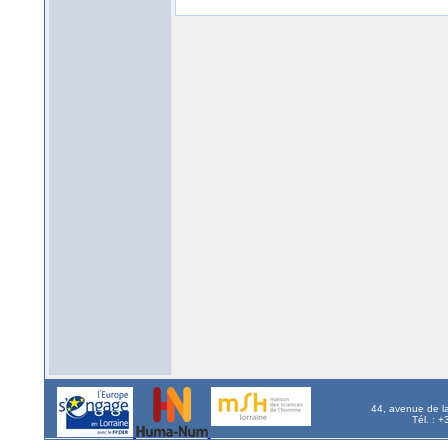
44, avenue de l
Tél. : 