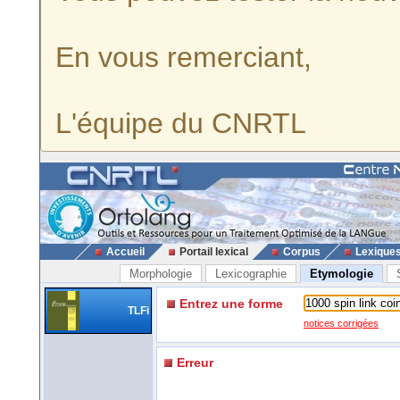
En vous remerciant,
L'équipe du CNRTL
Accueil
Portail lexical
Corpus
Lexique
Morphologie
Lexicographie
Etymologie
Entrez une forme
TLFi
notices corrigées
Erreur