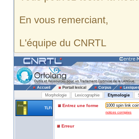
En vous remerciant,
L'équipe du CNRTL
Accueil
Portail lexical
Corpus
Lexique
Morphologie
Lexicographie
Etymologie
Entrez une forme
TLFi
notices corrigées
Erreur