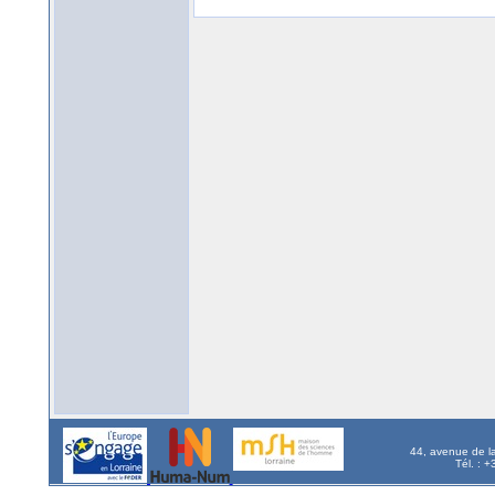
44, avenue de l
Tél. : 