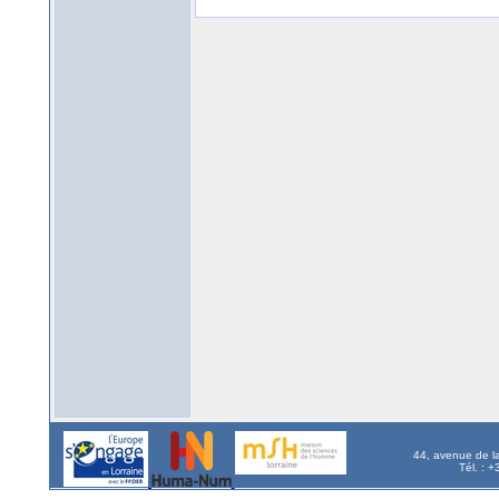
44, avenue de l
Tél. : 