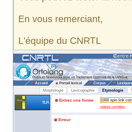
En vous remerciant,
L'équipe du CNRTL
Accueil
Portail lexical
Corpus
Lexique
Morphologie
Lexicographie
Etymologie
Entrez une forme
TLFi
notices corrigées
Erreur