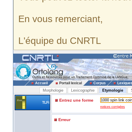
En vous remerciant,
L'équipe du CNRTL
Accueil
Portail lexical
Corpus
Lexique
Morphologie
Lexicographie
Etymologie
Entrez une forme
TLFi
notices corrigées
Erreur