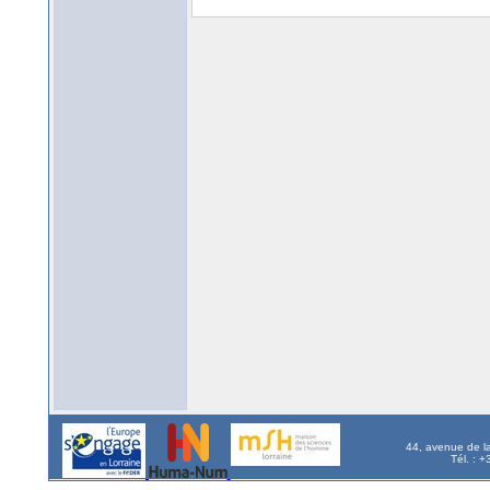
44, avenue de l
Tél. : 