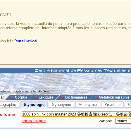
u CNRTL,
services, la version actuelle du portail sera prochainement remplacée par un
 une refonte complète de l'interface adaptée à tous les supports (ordinateurs, t
.
ion ici :
Portail lexical
cal
Corpus
Lexiques
Dictionnaires
Métalexicographie
cographie
Etymologie
Synonymie
Antonymie
Proxémie
C
ne forme
notices corrigées
catégorie :