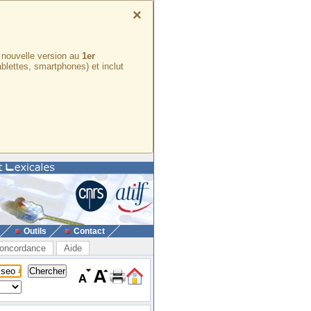
×
e nouvelle version au
1er
ablettes, smartphones) et inclut
Outils
Contact
oncordance
Aide