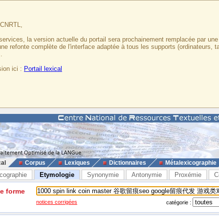
u CNRTL,
services, la version actuelle du portail sera prochainement remplacée par un
 une refonte complète de l'interface adaptée à tous les supports (ordinateurs, t
.
ion ici :
Portail lexical
cal
Corpus
Lexiques
Dictionnaires
Métalexicographie
cographie
Etymologie
Synonymie
Antonymie
Proxémie
C
ne forme
notices corrigées
catégorie :