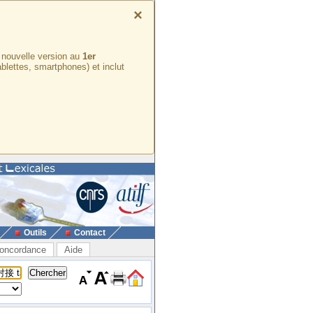
×
e nouvelle version au
1er
ablettes, smartphones) et inclut
Outils
Contact
oncordance
Aide