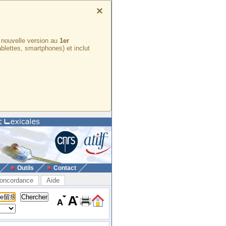
×
e nouvelle version au
1er
ablettes, smartphones) et inclut
Outils
Contact
oncordance
Aide