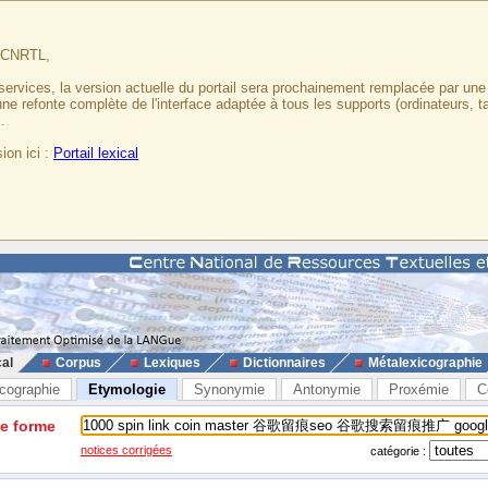
u CNRTL,
services, la version actuelle du portail sera prochainement remplacée par un
 une refonte complète de l'interface adaptée à tous les supports (ordinateurs, t
.
ion ici :
Portail lexical
cal
Corpus
Lexiques
Dictionnaires
Métalexicographie
cographie
Etymologie
Synonymie
Antonymie
Proxémie
C
ne forme
notices corrigées
catégorie :