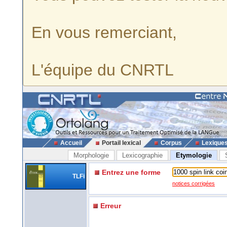
En vous remerciant,
L'équipe du CNRTL
Accueil
Portail lexical
Corpus
Lexique
Morphologie
Lexicographie
Etymologie
Entrez une forme
TLFi
notices corrigées
Erreur