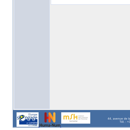
44, avenue de l
Tél. : 