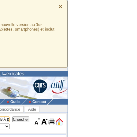
×
e nouvelle version au
1er
ablettes, smartphones) et inclut
Outils
Contact
oncordance
Aide