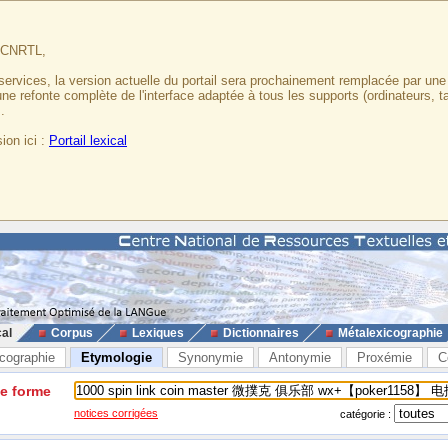
u CNRTL,
services, la version actuelle du portail sera prochainement remplacée par un
 une refonte complète de l'interface adaptée à tous les supports (ordinateurs, t
.
ion ici :
Portail lexical
cal
Corpus
Lexiques
Dictionnaires
Métalexicographie
cographie
Etymologie
Synonymie
Antonymie
Proxémie
C
ne forme
notices corrigées
catégorie :