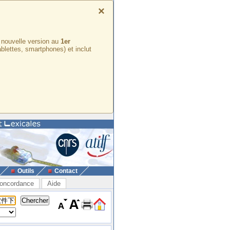
×
e nouvelle version au
1er
ablettes, smartphones) et inclut
Outils
Contact
oncordance
Aide