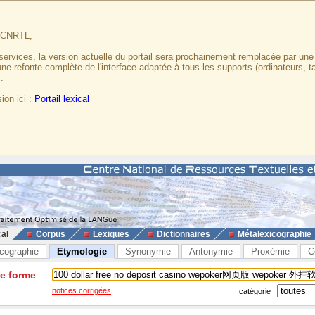
u CNRTL,
services, la version actuelle du portail sera prochainement remplacée par un
 une refonte complète de l'interface adaptée à tous les supports (ordinateurs, t
.
ion ici :
Portail lexical
cal
Corpus
Lexiques
Dictionnaires
Métalexicographie
cographie
Etymologie
Synonymie
Antonymie
Proxémie
C
ne forme
notices corrigées
catégorie :