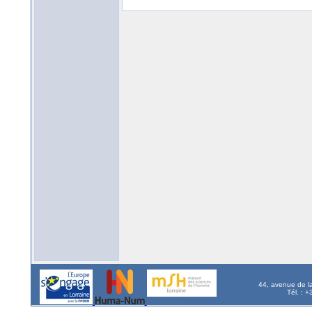
44, avenue de l
Tél. : 