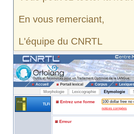
En vous remerciant,
L'équipe du CNRTL
Accueil
Portail lexical
Corpus
Lexique
Morphologie
Lexicographie
Etymologie
Entrez une forme
TLFi
notices corrigées
Erreur