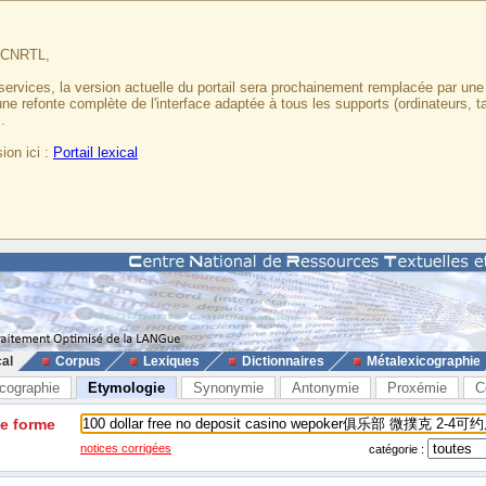
u CNRTL,
services, la version actuelle du portail sera prochainement remplacée par un
 une refonte complète de l'interface adaptée à tous les supports (ordinateurs, t
.
ion ici :
Portail lexical
cal
Corpus
Lexiques
Dictionnaires
Métalexicographie
cographie
Etymologie
Synonymie
Antonymie
Proxémie
C
ne forme
notices corrigées
catégorie :