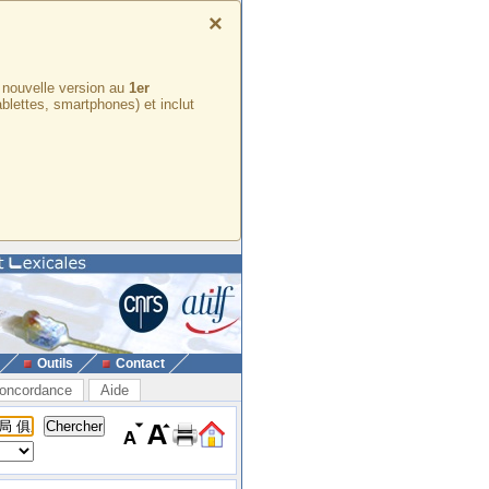
×
e nouvelle version au
1er
ablettes, smartphones) et inclut
Outils
Contact
oncordance
Aide