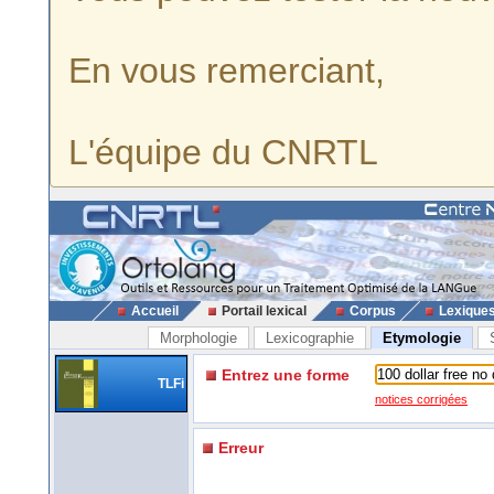
En vous remerciant,
L'équipe du CNRTL
Accueil
Portail lexical
Corpus
Lexique
Morphologie
Lexicographie
Etymologie
Entrez une forme
TLFi
notices corrigées
Erreur