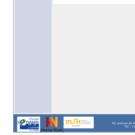
44, avenue de l
Tél. : 