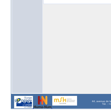
44, avenue de l
Tél. : 