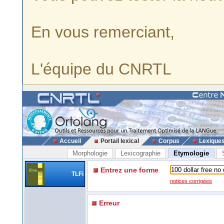
En vous remerciant,
L'équipe du CNRTL
Accueil
Portail lexical
Corpus
Lexique
Morphologie
Lexicographie
Etymologie
Entrez une forme
TLFi
notices corrigées
Erreur