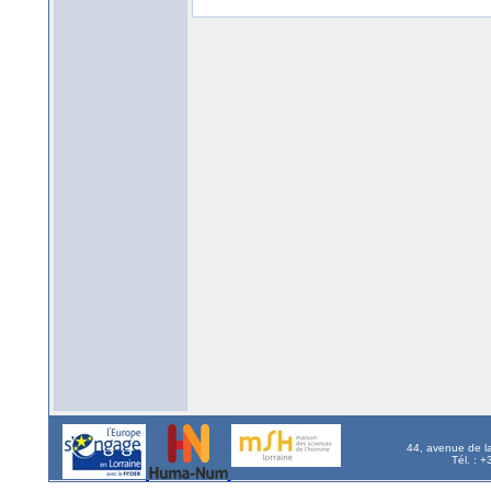
44, avenue de l
Tél. : 