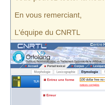
En vous remerciant,
L'équipe du CNRTL
Accueil
Portail lexical
Corpus
Lexique
Morphologie
Lexicographie
Etymologie
Entrez une forme
TLFi
notices corrigées
Erreur