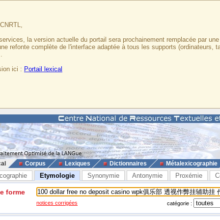
u CNRTL,
services, la version actuelle du portail sera prochainement remplacée par un
 une refonte complète de l'interface adaptée à tous les supports (ordinateurs, t
.
ion ici :
Portail lexical
cal
Corpus
Lexiques
Dictionnaires
Métalexicographie
cographie
Etymologie
Synonymie
Antonymie
Proxémie
C
ne forme
notices corrigées
catégorie :