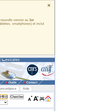
×
e nouvelle version au
1er
ablettes, smartphones) et inclut
Outils
Contact
oncordance
Aide