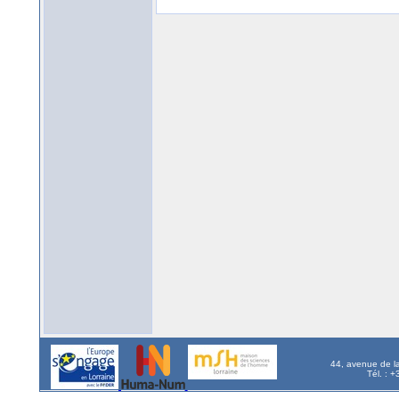
44, avenue de l
Tél. : 