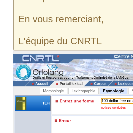
En vous remerciant,
L'équipe du CNRTL
Accueil
Portail lexical
Corpus
Lexique
Morphologie
Lexicographie
Etymologie
Entrez une forme
TLFi
notices corrigées
Erreur