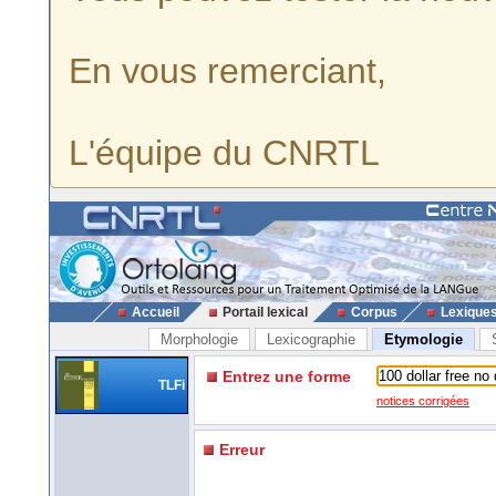
En vous remerciant,
L'équipe du CNRTL
Accueil
Portail lexical
Corpus
Lexique
Morphologie
Lexicographie
Etymologie
Entrez une forme
TLFi
notices corrigées
Erreur