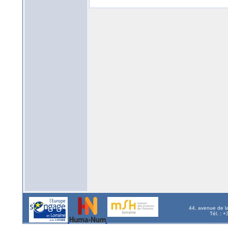
44, avenue de l
Tél. : 