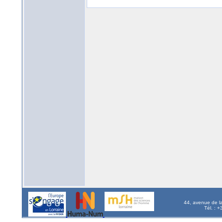
44, avenue de l
Tél. : 