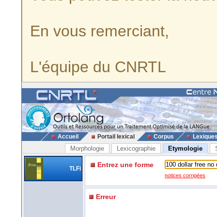
En vous remerciant,
L'équipe du CNRTL
Accueil
Portail lexical
Corpus
Lexique
Morphologie
Lexicographie
Etymologie
Entrez une forme
TLFi
notices corrigées
Erreur