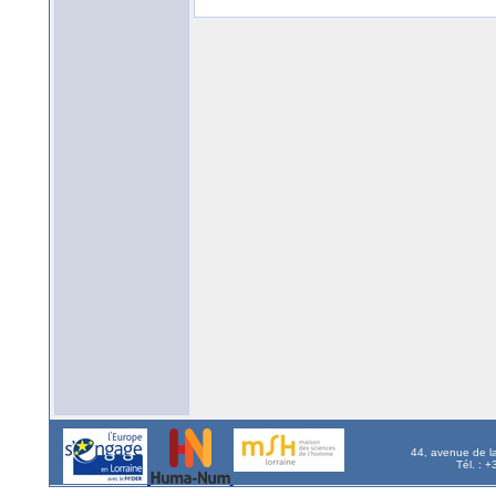
44, avenue de l
Tél. : 