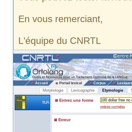
En vous remerciant,
L'équipe du CNRTL
Accueil
Portail lexical
Corpus
Lexique
Morphologie
Lexicographie
Etymologie
Entrez une forme
TLFi
notices corrigées
Erreur