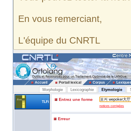
En vous remerciant,
L'équipe du CNRTL
Accueil
Portail lexical
Corpus
Lexique
Morphologie
Lexicographie
Etymologie
Entrez une forme
TLFi
notices corrigées
Erreur