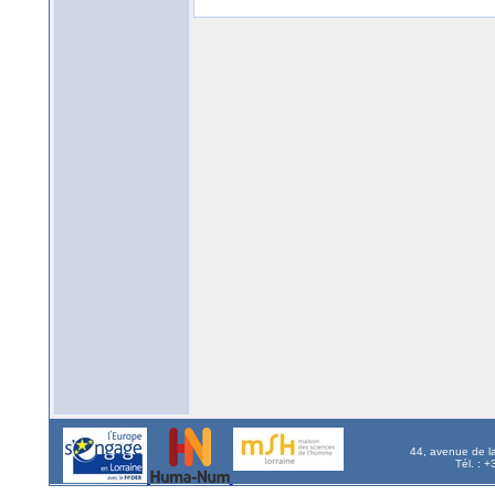
44, avenue de l
Tél. : 