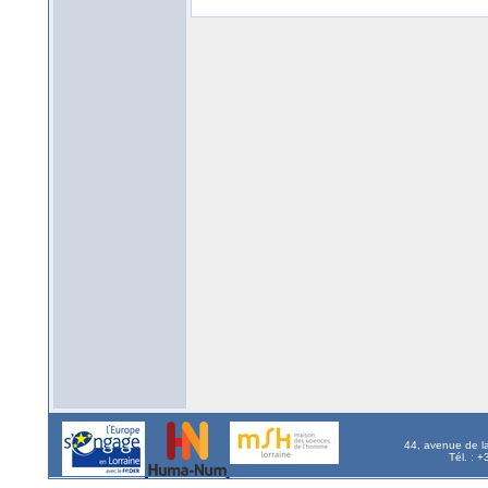
44, avenue de l
Tél. : 