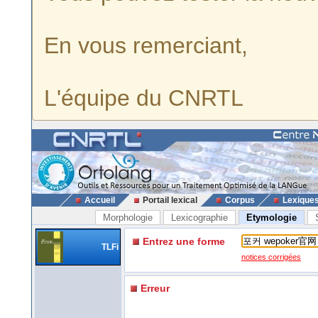
En vous remerciant,
L'équipe du CNRTL
Accueil
Portail lexical
Corpus
Lexique
Morphologie
Lexicographie
Etymologie
Entrez une forme
TLFi
notices corrigées
Erreur