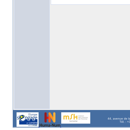
44, avenue de l
Tél. : 