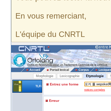
En vous remerciant,
L'équipe du CNRTL
Accueil
Portail lexical
Corpus
Lexique
Morphologie
Lexicographie
Etymologie
Entrez une forme
TLFi
notices corrigées
Erreur