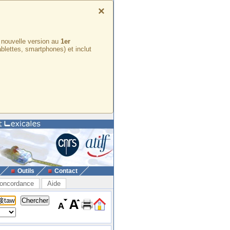
×
e nouvelle version au
1er
ablettes, smartphones) et inclut
Outils
Contact
oncordance
Aide