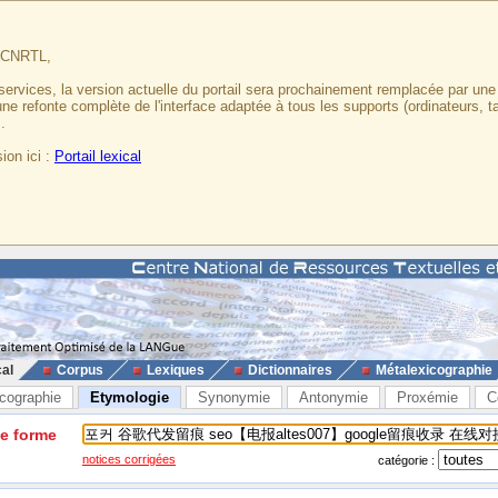
u CNRTL,
services, la version actuelle du portail sera prochainement remplacée par un
 une refonte complète de l'interface adaptée à tous les supports (ordinateurs, t
.
ion ici :
Portail lexical
cal
Corpus
Lexiques
Dictionnaires
Métalexicographie
cographie
Etymologie
Synonymie
Antonymie
Proxémie
C
ne forme
notices corrigées
catégorie :