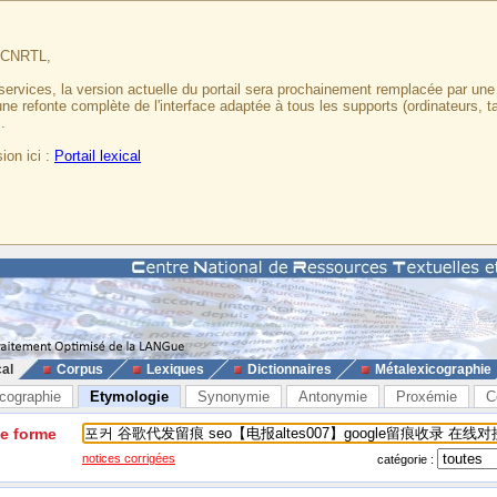
u CNRTL,
services, la version actuelle du portail sera prochainement remplacée par un
 une refonte complète de l'interface adaptée à tous les supports (ordinateurs, t
.
ion ici :
Portail lexical
cal
Corpus
Lexiques
Dictionnaires
Métalexicographie
cographie
Etymologie
Synonymie
Antonymie
Proxémie
C
ne forme
notices corrigées
catégorie :