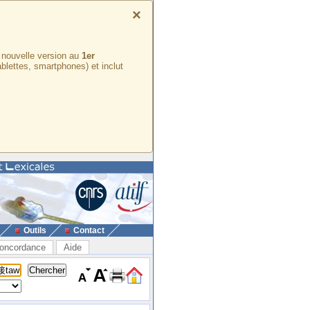
×
e nouvelle version au
1er
ablettes, smartphones) et inclut
Outils
Contact
oncordance
Aide