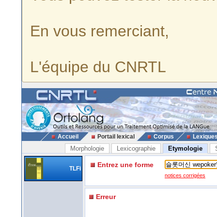
En vous remerciant,
L'équipe du CNRTL
Accueil
Portail lexical
Corpus
Lexique
Morphologie
Lexicographie
Etymologie
Entrez une forme
TLFi
notices corrigées
Erreur