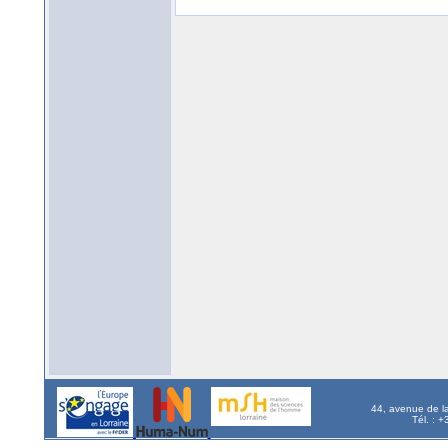
44, avenue de l
Tél. : 