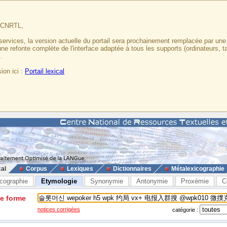
u CNRTL,
services, la version actuelle du portail sera prochainement remplacée par un
 une refonte complète de l'interface adaptée à tous les supports (ordinateurs, t
.
ion ici :
Portail lexical
cal
Corpus
Lexiques
Dictionnaires
Métalexicographie
cographie
Etymologie
Synonymie
Antonymie
Proxémie
C
ne forme
notices corrigées
catégorie :