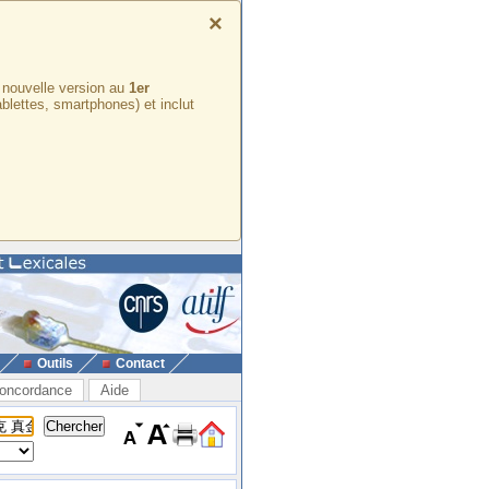
×
e nouvelle version au
1er
ablettes, smartphones) et inclut
Outils
Contact
oncordance
Aide