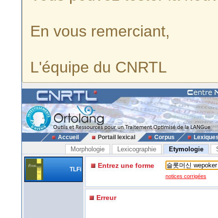
En vous remerciant,
L'équipe du CNRTL
Accueil
Portail lexical
Corpus
Lexique
Morphologie
Lexicographie
Etymologie
Entrez une forme
TLFi
notices corrigées
Erreur