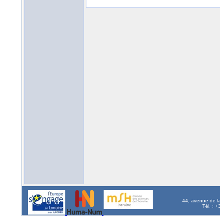
44, avenue de l
Tél. : 