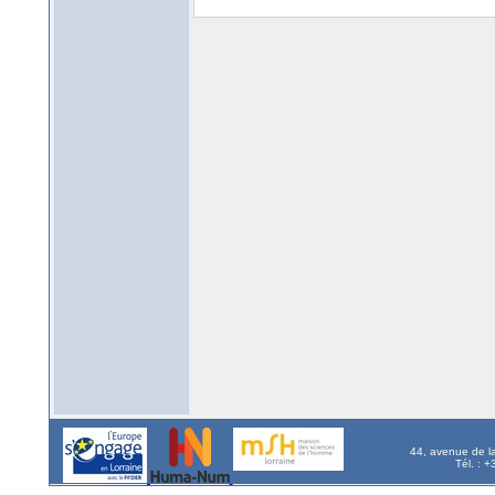
44, avenue de l
Tél. : 