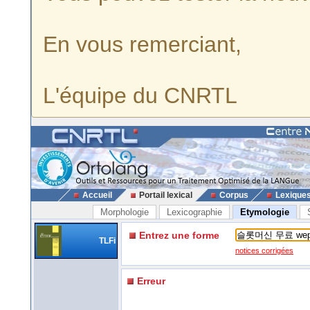
En vous remerciant,
L'équipe du CNRTL
Accueil
Portail lexical
Corpus
Lexique
Morphologie
Lexicographie
Etymologie
Entrez une forme
TLFi
notices corrigées
Erreur