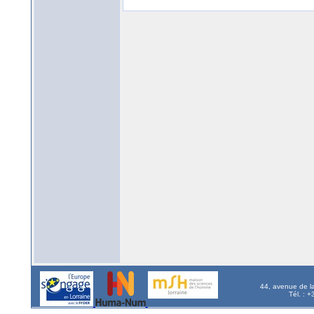
44, avenue de l
Tél. : 