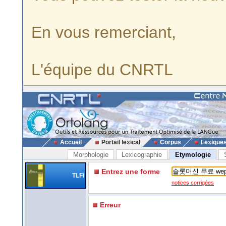
En vous remerciant,
L'équipe du CNRTL
Accueil
Portail lexical
Corpus
Lexique
Morphologie
Lexicographie
Etymologie
Entrez une forme
TLFi
notices corrigées
Erreur