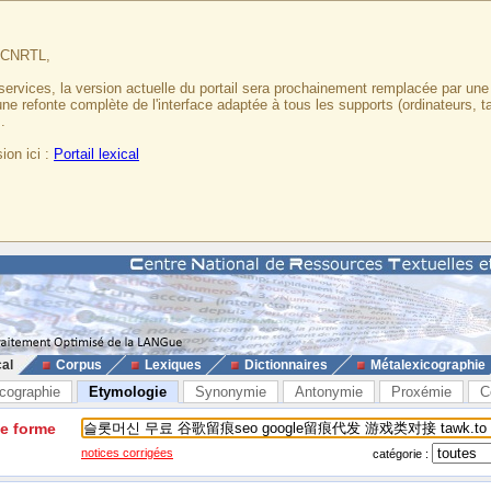
u CNRTL,
services, la version actuelle du portail sera prochainement remplacée par un
 une refonte complète de l'interface adaptée à tous les supports (ordinateurs, t
.
ion ici :
Portail lexical
cal
Corpus
Lexiques
Dictionnaires
Métalexicographie
cographie
Etymologie
Synonymie
Antonymie
Proxémie
C
ne forme
notices corrigées
catégorie :