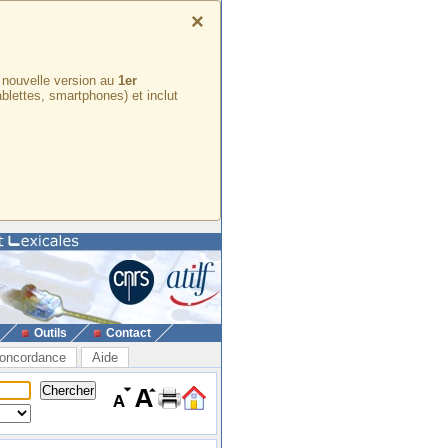
×
e nouvelle version au
1er
ablettes, smartphones) et inclut
Outils
Contact
oncordance
Aide