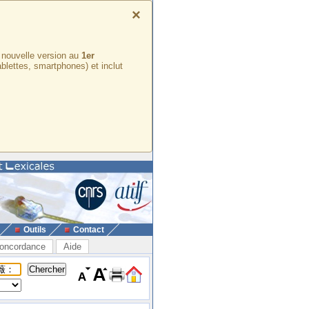
×
e nouvelle version au
1er
ablettes, smartphones) et inclut
Outils
Contact
oncordance
Aide