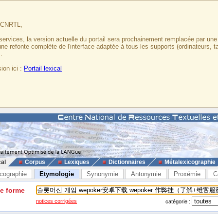
u CNRTL,
services, la version actuelle du portail sera prochainement remplacée par un
 une refonte complète de l'interface adaptée à tous les supports (ordinateurs, t
.
ion ici :
Portail lexical
cal
Corpus
Lexiques
Dictionnaires
Métalexicographie
cographie
Etymologie
Synonymie
Antonymie
Proxémie
C
ne forme
notices corrigées
catégorie :