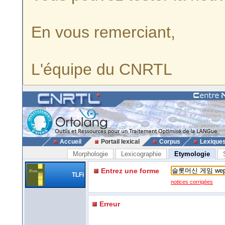
En vous remerciant,
L'équipe du CNRTL
Accueil
Portail lexical
Corpus
Lexique
Morphologie
Lexicographie
Etymologie
Entrez une forme
TLFi
notices corrigées
Erreur