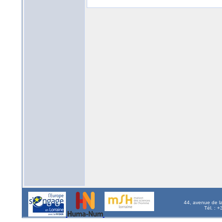
44, avenue de l
Tél. : 