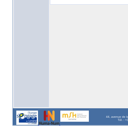
44, avenue de l
Tél. : 