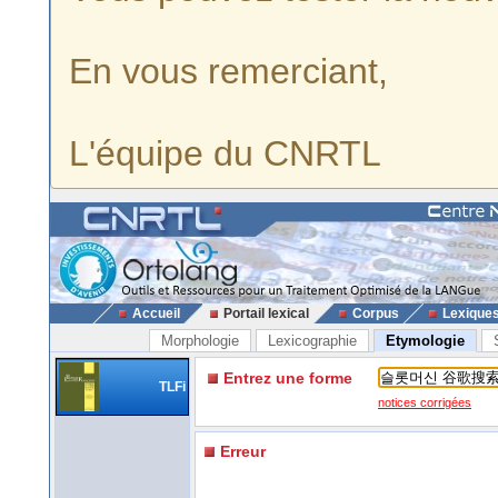
En vous remerciant,
L'équipe du CNRTL
Accueil
Portail lexical
Corpus
Lexique
Morphologie
Lexicographie
Etymologie
Entrez une forme
TLFi
notices corrigées
Erreur