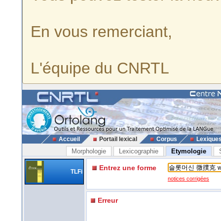
En vous remerciant,
L'équipe du CNRTL
Accueil
Portail lexical
Corpus
Lexique
Morphologie
Lexicographie
Etymologie
Entrez une forme
TLFi
notices corrigées
Erreur