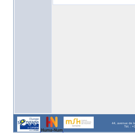
44, avenue de l
Tél. : 