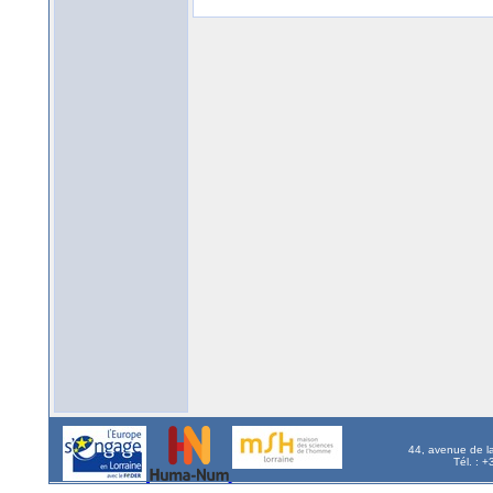
44, avenue de l
Tél. : 