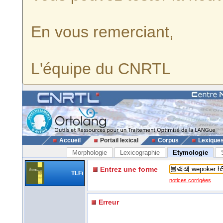
En vous remerciant,
L'équipe du CNRTL
Accueil
Portail lexical
Corpus
Lexique
Morphologie
Lexicographie
Etymologie
Entrez une forme
TLFi
notices corrigées
Erreur